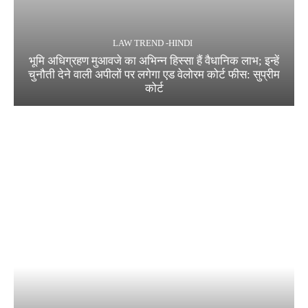
LAW TREND -HINDI
भूमि अधिग्रहण मुआवजे का अभिन्न हिस्सा हैं वैधानिक लाभ; इन्हें
चुनौती देने वाली अपीलों पर लगेगा एड वेलोरम कोर्ट फीस: सुप्रीम
कोर्ट