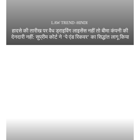
LAW TREND -HINDI
हादसे की तारीख पर वैध ड्राइविंग लाइसेंस नहीं तो बीमा कंपनी की
देनदारी नहीं: सुप्रीम कोर्ट ने ‘पे एंड रिकवर’ का सिद्धांत लागू किया