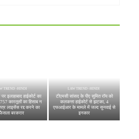
W TREND -HINDI
LAW TREND -HINDI
ंग पर इलाहाबाद हाईकोर्ट का
टीएमसी सांसद के पीए सुमित रॉय को
757 कारतूसों का हिसाब न
कलकत्ता हाईकोर्ट से झटका, 4
्त्र लाइसेंस रद्द करने का
एफआईआर के मामले में जल्द सुनवाई से
फैसला बरकरार
इनकार