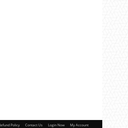
Refund Policy
Contact Us
Login Now
My Account