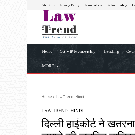
About Us
Privacy Policy
Terms of use
Refund Policy
Co
Home
Get VIP Membership
Trending
Cour
MORE
Home
Law Trend -Hindi
LAW TREND -HINDI
दिल्ली हाईकोर्ट ने खतरनाक