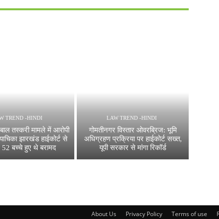
W TREND -HINDI
LAW TREND -HINDI
बाल तस्करी मामले में आरोपी
गोमतीनगर विस्तार ओवरब्रिज: भूमि
याचिका झारखंड हाईकोर्ट से
अधिग्रहण प्रक्रिया पर हाईकोर्ट सख्त,
52 बच्चे हुए थे बरामद
यूपी सरकार से मांगा रिकॉर्ड
About Us
Privacy Policy
Terms of use