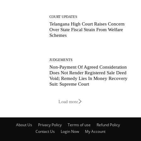
COURT UPDATES
Telangana High Court Raises Concern
Over State Fiscal Strain From Welfare
Schemes
JUDGEMENTS
Non-Payment Of Agreed Consideration
Does Not Render Registered Sale Deed
Void; Remedy Lies In Money Recovery
Suit: Supreme Court
Load more
About Us
Privacy Policy
Terms of use
Refund Policy
Contact Us
Login Now
My Account