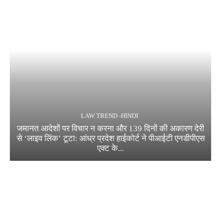
LAW TREND -HINDI
जमानत आदेशों पर विचार न करना और 139 दिनों की अकारण देरी
से ‘लाइव लिंक’ टूटा: आंध्र प्रदेश हाईकोर्ट ने पीआईटी एनडीपीएस
एक्ट के...