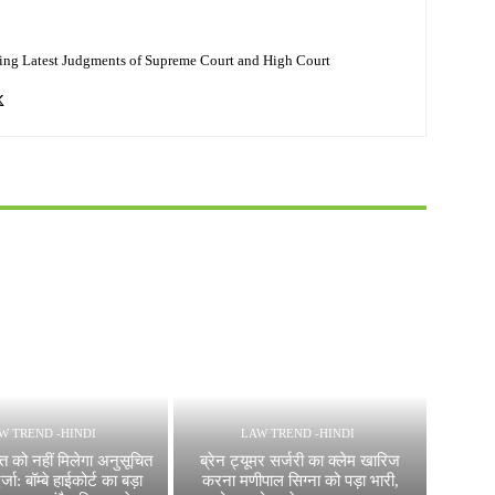
ing Latest Judgments of Supreme Court and High Court
W TREND -HINDI
LAW TREND -HINDI
्ति को नहीं मिलेगा अनुसूचित
ब्रेन ट्यूमर सर्जरी का क्लेम खारिज
जा: बॉम्बे हाईकोर्ट का बड़ा
करना मणीपाल सिग्ना को पड़ा भारी,