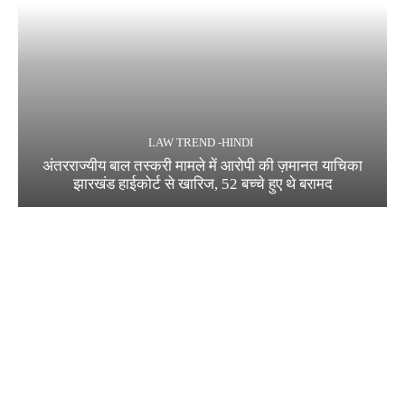
LAW TREND -HINDI
अंतरराज्यीय बाल तस्करी मामले में आरोपी की ज़मानत याचिका
झारखंड हाईकोर्ट से खारिज, 52 बच्चे हुए थे बरामद