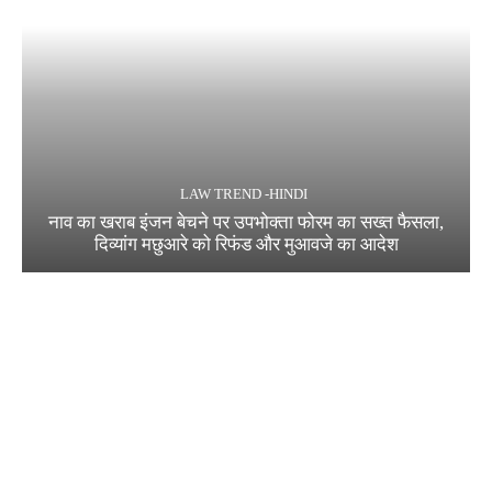
LAW TREND -HINDI
नाव का खराब इंजन बेचने पर उपभोक्ता फोरम का सख्त फैसला,
दिव्यांग मछुआरे को रिफंड और मुआवजे का आदेश