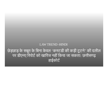
LAW TREND -HINDI
छेड़छाड़ के सबूत के बिना केवल ‘कस्टडी की कड़ी टूटने’ की दलील
पर डीएनए रिपोर्ट को खारिज नहीं किया जा सकता: छत्तीसगढ़
हाईकोर्ट