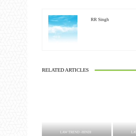
RR Singh
RELATED ARTICLES
LAW TREND -HINDI
LA