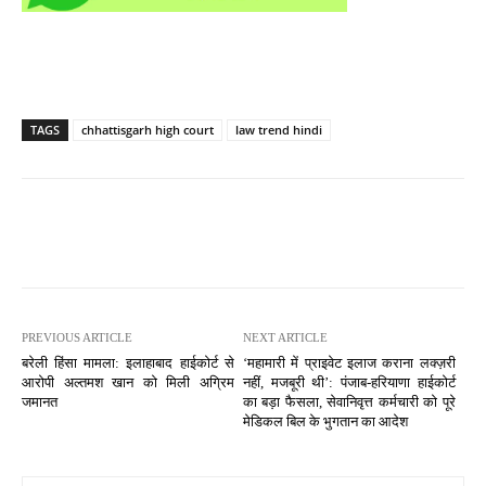
TAGS
chhattisgarh high court
law trend hindi
PREVIOUS ARTICLE
NEXT ARTICLE
बरेली हिंसा मामला: इलाहाबाद हाईकोर्ट से
‘महामारी में प्राइवेट इलाज कराना लक्ज़री
आरोपी अल्तमश खान को मिली अग्रिम
नहीं, मजबूरी थी’: पंजाब-हरियाणा हाईकोर्ट
जमानत
का बड़ा फैसला, सेवानिवृत्त कर्मचारी को पूरे
मेडिकल बिल के भुगतान का आदेश