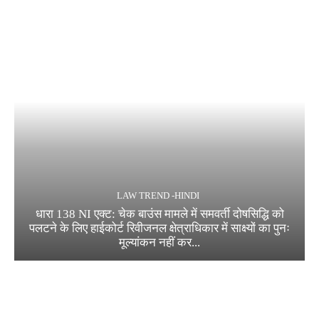
LAW TREND -HINDI
धारा 138 NI एक्ट: चेक बाउंस मामले में समवर्ती दोषसिद्धि को
पलटने के लिए हाईकोर्ट रिवीजनल क्षेत्राधिकार में साक्ष्यों का पुनः
मूल्यांकन नहीं कर...