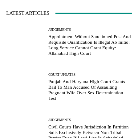
LATEST ARTICLES
JUDGEMENTS
Appointment Without Sanctioned Post And
Requisite Qualification Is Illegal Ab Initio;
Long Service Cannot Grant Equity:
Allahabad High Court
COURT UPDATES
Punjab And Haryana High Court Grants
Bail To Man Accused Of Assaulting
Pregnant Wife Over Sex Determination
Test
JUDGEMENTS
Civil Courts Have Jurisdiction In Partition
Suits Exclusively Between Non-Tribal
Parties Even If Land Lies In Scheduled