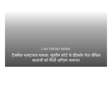
LAW TREND -HINDI
टैसमैक भ्रष्टाचार मामला: सुप्रीम कोर्ट से डीएमके नेता सेंथिल
बालाजी को मिली अग्रिम जमानत