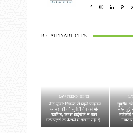
RELATED ARTICLES
LAW TREND -HINDI
LA
नीट यूजी: रिजल्ट से पहले फाइनल
सुप्रीम को
आंसर-की को चुनौती देने की मांग
सख्त हुई 
खारिज, केरल हाईकोर्ट ने कहा-
हाईकोर्ट 
एक्सपर्ट्स के फैसले में दखल नहीं दे...
निपटार