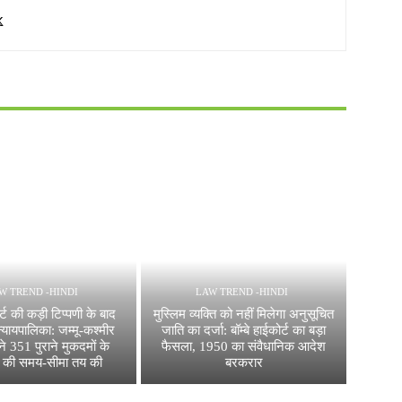
W TREND -HINDI
LAW TREND -HINDI
र्ट की कड़ी टिप्पणी के बाद
मुस्लिम व्यक्ति को नहीं मिलेगा अनुसूचित
न्यायपालिका: जम्मू-कश्मीर
जाति का दर्जा: बॉम्बे हाईकोर्ट का बड़ा
ने 351 पुराने मुकदमों के
फैसला, 1950 का संवैधानिक आदेश
े की समय-सीमा तय की
बरकरार