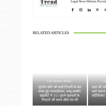
Legal News Website Provid
RELATED ARTICLES
LAW TREND -HINDI
LA
सुप्रीम कोर्ट की कड़ी टिप्पणी के बाद
उम्र की जा
सख्त हुई न्यायपालिका: जम्मू-कश्मीर
आर्य समाज 
हाईकोर्ट ने 351 पुराने मुकदमों के
सर्टिफिकेट
निपटारे की समय-सीमा तय की