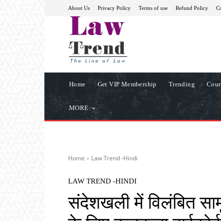
About Us
Privacy Policy
Terms of use
Refund Policy
Co
Home
Get VIP Membership
Trending
Cour
MORE
Home
Law Trend -Hindi
LAW TREND -HINDI
संदेशखली में विलंबित सा