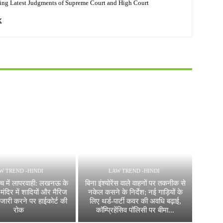
ing Latest Judgments of Supreme Court and High Court
W TREND -HINDI
LAW TREND -HINDI
ंच में लापरवाही: लखनऊ के
बिना इंश्योरेंस वाले वाहनों पर तकनीक से
मंदिर में शादियों और मैरिज
नकेल कसने के निर्देश; नई गाड़ियों के
 जारी करने पर हाईकोर्ट की
लिए थर्ड-पार्टी कवर की अवधि बढ़ाई,
रोक
कॉम्प्रिहेंसिव पॉलिसी पर बीमा...