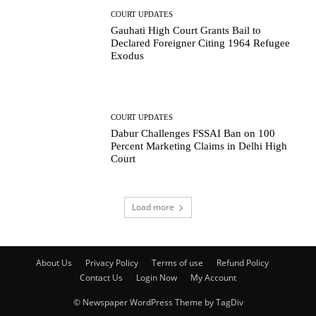
COURT UPDATES
Gauhati High Court Grants Bail to
Declared Foreigner Citing 1964 Refugee
Exodus
COURT UPDATES
Dabur Challenges FSSAI Ban on 100
Percent Marketing Claims in Delhi High
Court
Load more
About Us
Privacy Policy
Terms of use
Refund Policy
Contact Us
Login Now
My Account
© Newspaper WordPress Theme by TagDiv