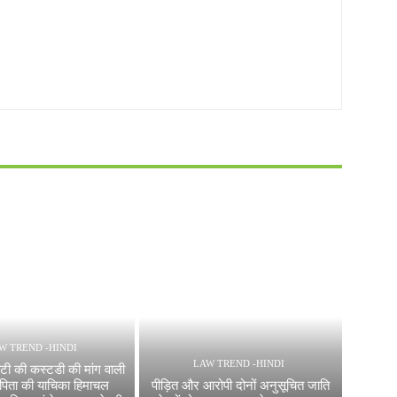
W TREND -HINDI
LAW TREND -HINDI
टी की कस्टडी की मांग वाली
पिता की याचिका हिमाचल
पीड़ित और आरोपी दोनों अनुसूचित जाति