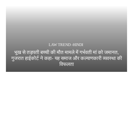
LAW TREND -HINDI
भूख से तड़पती बच्ची की मौत मामले में गर्भवती मां को जमानत,
गुजरात हाईकोर्ट ने कहा- यह समाज और कल्याणकारी व्यवस्था की
विफलता