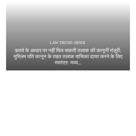
LAW TREND -HINDI
फ़तवे के आधार पर नहीं मिल सकती तलाक की कानूनी मंज़ूरी;
मुस्लिम पति कानून के तहत तलाक याचिका दायर करने के लिए
स्वतंत्र: मध्य...