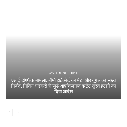
LAW TREND -HINDI
एआई डीपफेक मामला: बॉम्बे हाईकोर्ट का मेटा और गूगल को सख्त
निर्देश, नितिन गडकरी से जुड़े आपत्तिजनक कंटेंट तुरंत हटाने का
दिया आदेश