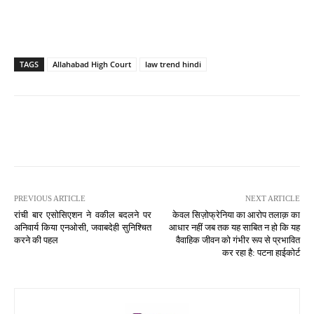
TAGS
Allahabad High Court
law trend hindi
PREVIOUS ARTICLE
NEXT ARTICLE
रांची बार एसोसिएशन ने वकील बदलने पर
केवल सिज़ोफ्रेनिया का आरोप तलाक़ का
अनिवार्य किया एनओसी, जवाबदेही सुनिश्चित
आधार नहीं जब तक यह साबित न हो कि यह
करने की पहल
वैवाहिक जीवन को गंभीर रूप से प्रभावित
कर रहा है: पटना हाईकोर्ट