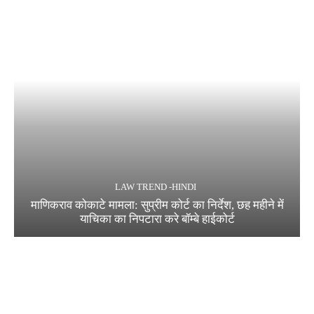
LAW TREND -HINDI
माणिकराव कोकाटे मामला: सुप्रीम कोर्ट का निर्देश, छह महीने में
याचिका का निपटारा करे बॉम्बे हाईकोर्ट