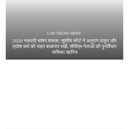
LAW TREND -HINDI
2020 नफरती भाषण मामला: सुप्रीम कोर्ट ने अनुराग ठाकुर और
प्रवेश वर्मा को राहत बरकरार रखी, सीपीएम नेताओं की पुनर्विचार
याचिका खारिज