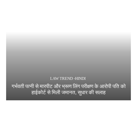
LAW TREND -HINDI
गर्भवती पत्नी से मारपीट और भ्रूण लिंग परीक्षण के आरोपी पति को
हाईकोर्ट से मिली जमानत, सुधार की सलाह