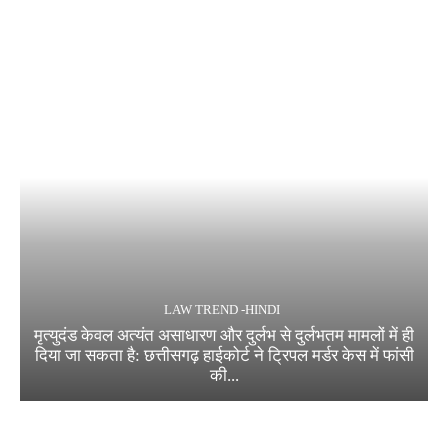
LAW TREND -HINDI
मृत्युदंड केवल अत्यंत असाधारण और दुर्लभ से दुर्लभतम मामलों में ही
दिया जा सकता है: छत्तीसगढ़ हाईकोर्ट ने ट्रिपल मर्डर केस में फांसी
की...