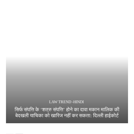
LAW TREND -HINDI
सिर्फ संपत्ति के ‘शत्रु संपत्ति’ होने का दावा मकान मालिक की
बेदखली याचिका को खारिज नहीं कर सकता: दिल्ली हाईकोर्ट