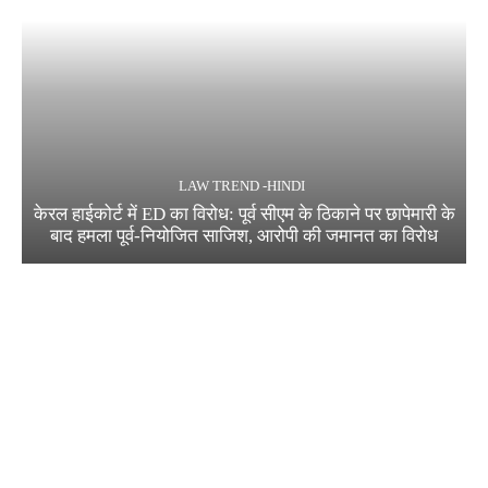
LAW TREND -HINDI
केरल हाईकोर्ट में ED का विरोध: पूर्व सीएम के ठिकाने पर छापेमारी के
बाद हमला पूर्व-नियोजित साजिश, आरोपी की जमानत का विरोध