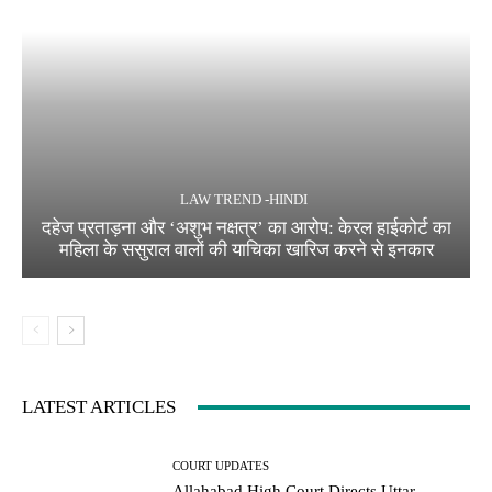
LAW TREND -HINDI
दहेज प्रताड़ना और ‘अशुभ नक्षत्र’ का आरोप: केरल हाईकोर्ट का
महिला के ससुराल वालों की याचिका खारिज करने से इनकार
LATEST ARTICLES
COURT UPDATES
Allahabad High Court Directs Uttar