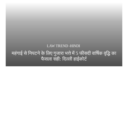
LAW TREND -HINDI
महंगाई से निपटने के लिए गुजारा भत्ते में 5 फीसदी वार्षिक वृद्धि का
फैसला सही: दिल्ली हाईकोर्ट