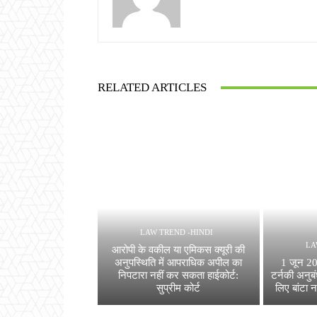
RELATED ARTICLES
LAW TREND -HINDI
LA
आरोपी के वकील या एमिकस क्यूरी की
अनुपस्थिति में आपराधिक अपील का
1 जून 20
निपटारा नहीं कर सकता हाईकोर्ट:
टर्नकी अनुबं
सुप्रीम कोर्ट
लिए बांटा न