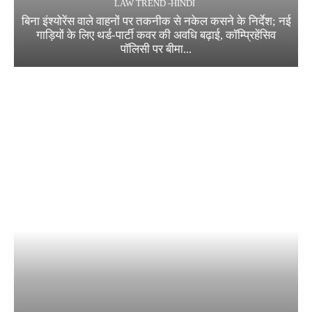
LAW TREND -HINDI
बिना इंश्योरेंस वाले वाहनों पर तकनीक से नकेल कसने के निर्देश; नई
गाड़ियों के लिए थर्ड-पार्टी कवर की अवधि बढ़ाई, कॉम्प्रिहेंसिव
पॉलिसी पर बीमा...