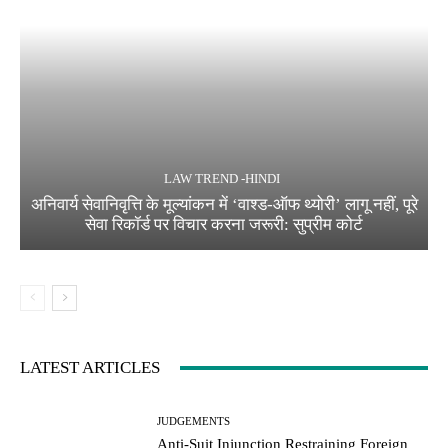
LAW TREND -HINDI
अनिवार्य सेवानिवृत्ति के मूल्यांकन में ‘वाश्ड-ऑफ थ्योरी’ लागू नहीं, पूरे
सेवा रिकॉर्ड पर विचार करना जरूरी: सुप्रीम कोर्ट
LATEST ARTICLES
JUDGEMENTS
Anti-Suit Injunction Restraining Foreign