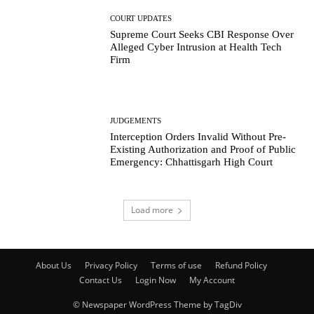
COURT UPDATES
Supreme Court Seeks CBI Response Over
Alleged Cyber Intrusion at Health Tech
Firm
JUDGEMENTS
Interception Orders Invalid Without Pre-
Existing Authorization and Proof of Public
Emergency: Chhattisgarh High Court
Load more
About Us
Privacy Policy
Terms of use
Refund Policy
Contact Us
Login Now
My Account
© Newspaper WordPress Theme by TagDiv