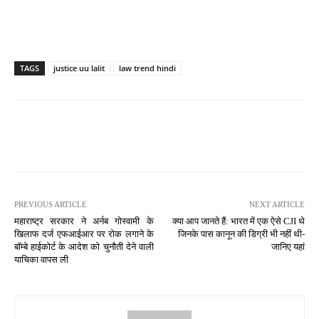
TAGS
justice uu lalit
law trend hindi
PREVIOUS ARTICLE
NEXT ARTICLE
महाराष्ट्र सरकार ने अर्नब गोस्वामी के
क्या आप जानते हैं: भारत में एक ऐसे CJI थे
खिलाफ दर्ज एफआईआर पर रोक लगाने के
जिनके पास कानून की डिग्री भी नहीं थी-
बॉम्बे हाईकोर्ट के आदेश को चुनौती देने वाली
जानिए यहां
याचिका वापस ली