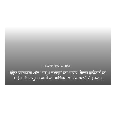
LAW TREND -HINDI
दहेज प्रताड़ना और ‘अशुभ नक्षत्र’ का आरोप: केरल हाईकोर्ट का
महिला के ससुराल वालों की याचिका खारिज करने से इनकार