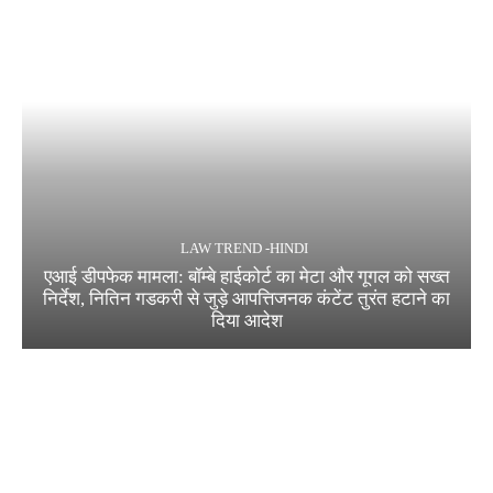
LAW TREND -HINDI
एआई डीपफेक मामला: बॉम्बे हाईकोर्ट का मेटा और गूगल को सख्त
निर्देश, नितिन गडकरी से जुड़े आपत्तिजनक कंटेंट तुरंत हटाने का
दिया आदेश