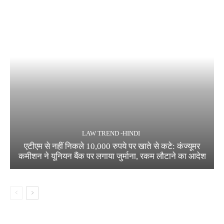
LAW TREND -HINDI
एटीएम से नहीं निकले 10,000 रुपये पर खाते से कटे: कंज्यूमर
कमीशन ने यूनियन बैंक पर लगाया जुर्माना, रकम लौटाने का आदेश