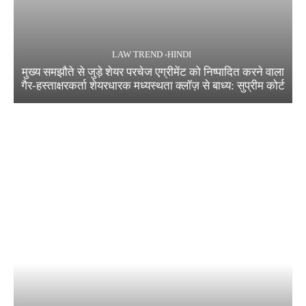
LAW TREND -HINDI
मुख्य समझौते से जुड़े शेयर परचेज एग्रीमेंट को निष्पादित करने वाला
गैर-हस्ताक्षरकर्ता शेयरधारक मध्यस्थता क्लॉज़ से बाध्य: सुप्रीम कोर्ट