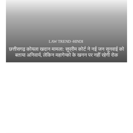
LAW TREND -HINDI
छत्तीसगढ़ कोयला खदान मामला: सुप्रीम कोर्ट ने नई जन सुनवाई को
बताया अनिवार्य, लेकिन महागेन्को के खनन पर नहीं रहेगी रोक