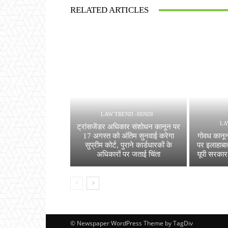
RELATED ARTICLES
LAW TREND -HINDI
LA
ट्रांसजेंडर अधिकार संशोधन कानून पर
17 अगस्त को अंतिम सुनवाई करेगा
गोवध कानून
सुप्रीम कोर्ट, पुराने कार्डधारकों के
पर इलाहाबा
अधिकारों पर जताई चिंता
यूपी सरकार
© Newspaper WordPress Theme by TagDiv