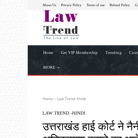
About Us
Privacy Policy
Terms of use
Refund Policy
Co
Home
Get VIP Membership
Trending
Cour
MORE
Home
Law Trend -Hindi
LAW TREND -HINDI
उत्तराखंड हाई कोर्ट ने नैन