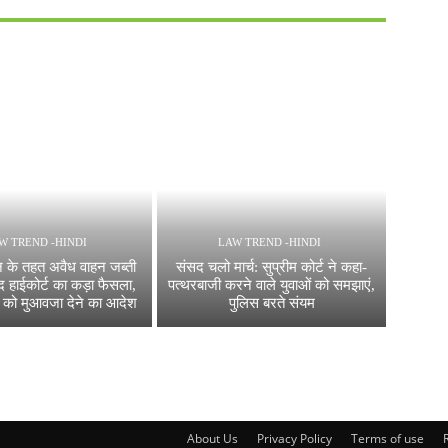
W TREND -HINDI
LAW TREND -HINDI
 के तहत अवैध वाहन जब्ती
संसद चलो मार्च: सुप्रीम कोर्ट ने कहा-
द हाईकोर्ट का कड़ा फैसला,
पत्थरबाजी करने वाले युवाओं को समझाएं,
 को मुआवजा देने का आदेश
पुलिस बरते संयम
About Us
Privacy Policy
Terms of use