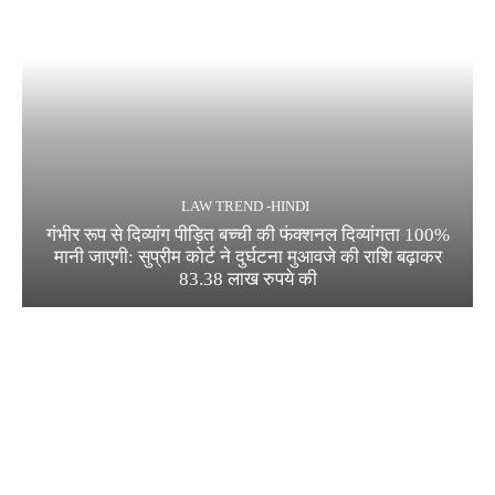
LAW TREND -HINDI
गंभीर रूप से दिव्यांग पीड़ित बच्ची की फंक्शनल दिव्यांगता 100%
मानी जाएगी: सुप्रीम कोर्ट ने दुर्घटना मुआवजे की राशि बढ़ाकर
83.38 लाख रुपये की