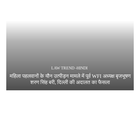
LAW TREND -HINDI
महिला पहलवानों के यौन उत्पीड़न मामले में पूर्व WFI अध्यक्ष बृजभूषण
शरण सिंह बरी, दिल्ली की अदालत का फैसला