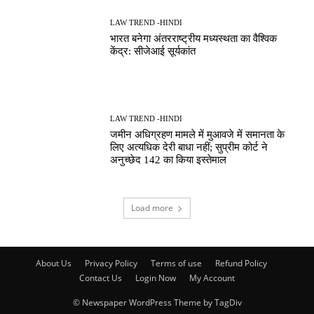
LAW TREND -HINDI
भारत बनेगा अंतरराष्ट्रीय मध्यस्थता का वैश्विक
केंद्र: सीजेआई सूर्यकांत
LAW TREND -HINDI
जमीन अधिग्रहण मामले में मुआवजे में समानता के
लिए अत्यधिक देरी बाधा नहीं; सुप्रीम कोर्ट ने
अनुच्छेद 142 का किया इस्तेमाल
Load more
About Us
Privacy Policy
Terms of use
Refund Policy
Contact Us
Login Now
My Account
© Newspaper WordPress Theme by TagDiv