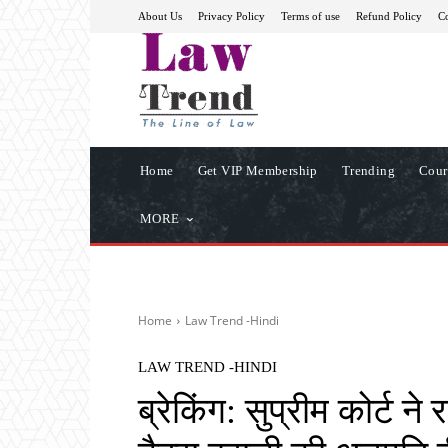
About Us
Privacy Policy
Terms of use
Refund Policy
Co
Home
Get VIP Membership
Trending
Cour
MORE
Home
Law Trend -Hindi
LAW TREND -HINDI
ब्रेकिंग: सुप्रीम कोर्ट न