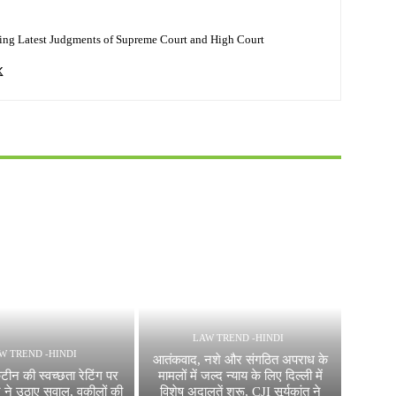
ing Latest Judgments of Supreme Court and High Court
LAW TREND -HINDI
W TREND -HINDI
आतंकवाद, नशे और संगठित अपराध के
ंटीन की स्वच्छता रेटिंग पर
मामलों में जल्द न्याय के लिए दिल्ली में
र्ट ने उठाए सवाल, वकीलों की
विशेष अदालतें शुरू, CJI सूर्यकांत ने