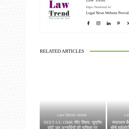
Law Trend
https://lawtrend.in/
Legal News Website Provid
RELATED ARTICLES
LAW TREND -HINDI
LA
NEET-UG OMR सीट विवाद: सुप्रीम
मंत्रालय कै
कोर्ट छह अभ्यर्थियों की याचिका पर
बॉम्बे हाईको