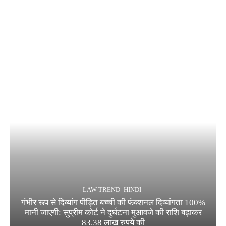
LAW TREND -HINDI
गंभीर रूप से दिव्यांग पीड़ित बच्ची की फंक्शनल दिव्यांगता 100%
मानी जाएगी: सुप्रीम कोर्ट ने दुर्घटना मुआवजे की राशि बढ़ाकर
83.38 लाख रुपये की