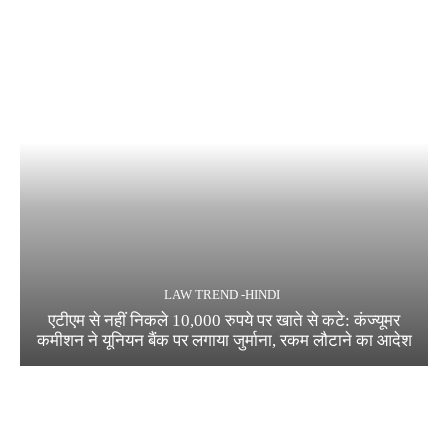
LAW TREND -HINDI
एटीएम से नहीं निकले 10,000 रुपये पर खाते से कटे: कंज्यूमर
कमीशन ने यूनियन बैंक पर लगाया जुर्माना, रकम लौटाने का आदेश