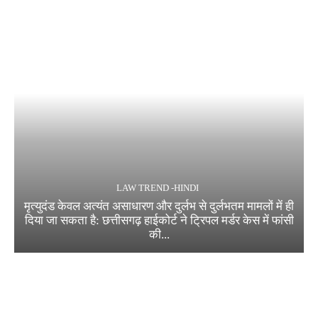
LAW TREND -HINDI
मृत्युदंड केवल अत्यंत असाधारण और दुर्लभ से दुर्लभतम मामलों में ही
दिया जा सकता है: छत्तीसगढ़ हाईकोर्ट ने ट्रिपल मर्डर केस में फांसी
की...