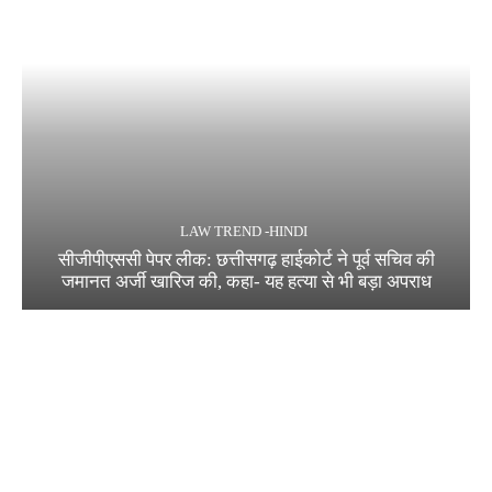
LAW TREND -HINDI
सीजीपीएससी पेपर लीक: छत्तीसगढ़ हाईकोर्ट ने पूर्व सचिव की
जमानत अर्जी खारिज की, कहा- यह हत्या से भी बड़ा अपराध