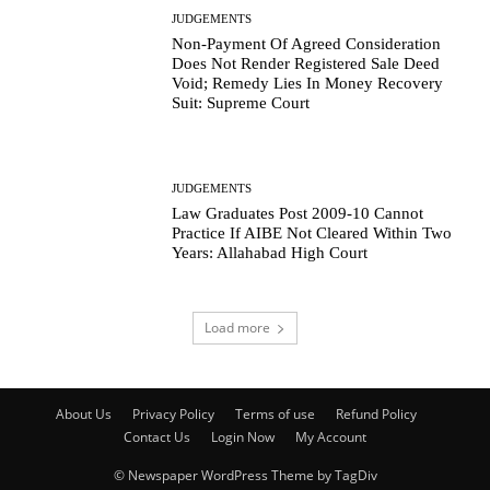
JUDGEMENTS
Non-Payment Of Agreed Consideration
Does Not Render Registered Sale Deed
Void; Remedy Lies In Money Recovery
Suit: Supreme Court
JUDGEMENTS
Law Graduates Post 2009-10 Cannot
Practice If AIBE Not Cleared Within Two
Years: Allahabad High Court
Load more
About Us
Privacy Policy
Terms of use
Refund Policy
Contact Us
Login Now
My Account
© Newspaper WordPress Theme by TagDiv