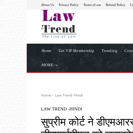
About Us
Privacy Policy
Terms of use
Refund Policy
Co
Home
Get VIP Membership
Trending
Cour
MORE
Home
Law Trend -Hindi
LAW TREND -HINDI
सुप्रीम कोर्ट ने डीएमआर