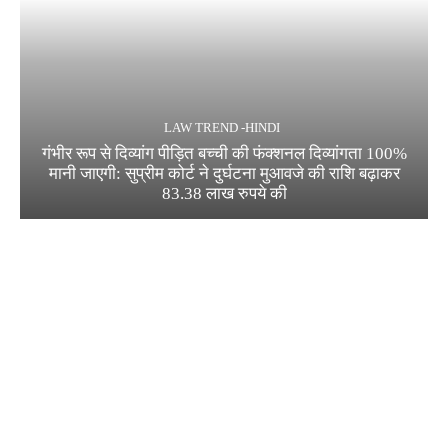
LAW TREND -HINDI
गंभीर रूप से दिव्यांग पीड़ित बच्ची की फंक्शनल दिव्यांगता 100%
मानी जाएगी: सुप्रीम कोर्ट ने दुर्घटना मुआवजे की राशि बढ़ाकर
83.38 लाख रुपये की