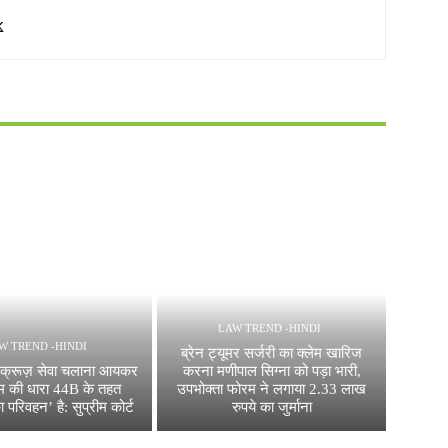
LAW TREND -HINDI
W TREND -HINDI
ब्रेन ट्यूमर सर्जरी का क्लेम खारिज
प क्रूज़ सेवा चलाना आयकर
करना मणीपाल सिग्ना को पड़ा भारी,
 की धारा 44B के तहत
उपभोक्ता फोरम ने लगाया 2.33 लाख
का परिवहन’ है: सुप्रीम कोर्ट
रुपये का जुर्माना