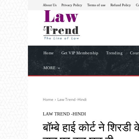
About Us
Privacy Policy
Terms of use
Refund Policy
Co
Home
Get VIP Membership
Trending
Cour
MORE
Home
Law Trend -Hindi
LAW TREND -HINDI
बॉम्बे हाई कोर्ट ने शिरडी