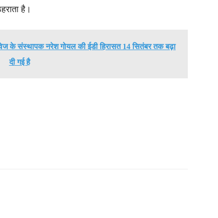
ठहराता है।
एयरवेज के संस्थापक नरेश गोयल की ईडी हिरासत 14 सितंबर तक बढ़ा
दी गई है