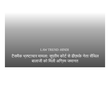
LAW TREND -HINDI
टैसमैक भ्रष्टाचार मामला: सुप्रीम कोर्ट से डीएमके नेता सेंथिल
बालाजी को मिली अग्रिम जमानत