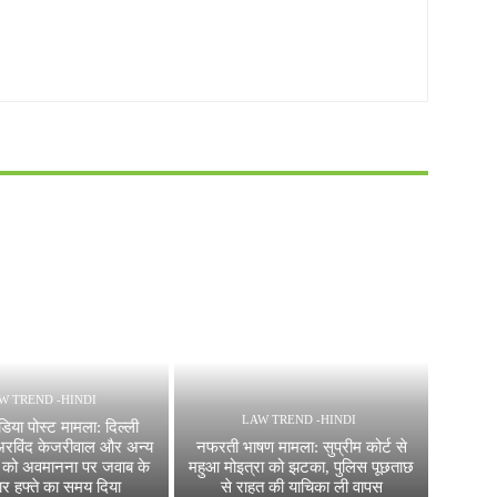
W TREND -HINDI
LAW TREND -HINDI
िया पोस्ट मामला: दिल्ली
े अरविंद केजरीवाल और अन्य
नफरती भाषण मामला: सुप्रीम कोर्ट से
 को अवमानना पर जवाब के
महुआ मोइत्रा को झटका, पुलिस पूछताछ
ार हफ्ते का समय दिया
से राहत की याचिका ली वापस