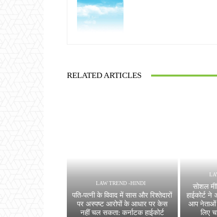
RELATED ARTICLES
LA
LAW TREND -HINDI
सोशल मीड
पति-पत्नी के विवाद में सास और रिश्तेदारों
हाईकोर्ट न
पर अस्पष्ट आरोपों के आधार पर केस
आप नेताओं
नहीं चल सकता: कर्नाटक हाईकोर्ट
लिए च