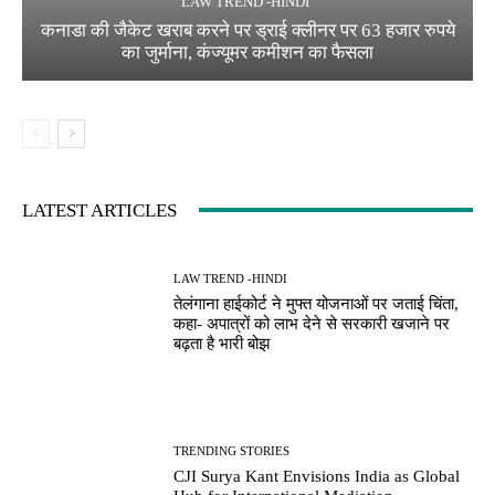
LAW TREND -HINDI
कनाडा की जैकेट खराब करने पर ड्राई क्लीनर पर 63 हजार रुपये
का जुर्माना, कंज्यूमर कमीशन का फैसला
LATEST ARTICLES
LAW TREND -HINDI
तेलंगाना हाईकोर्ट ने मुफ्त योजनाओं पर जताई चिंता,
कहा- अपात्रों को लाभ देने से सरकारी खजाने पर
बढ़ता है भारी बोझ
TRENDING STORIES
CJI Surya Kant Envisions India as Global