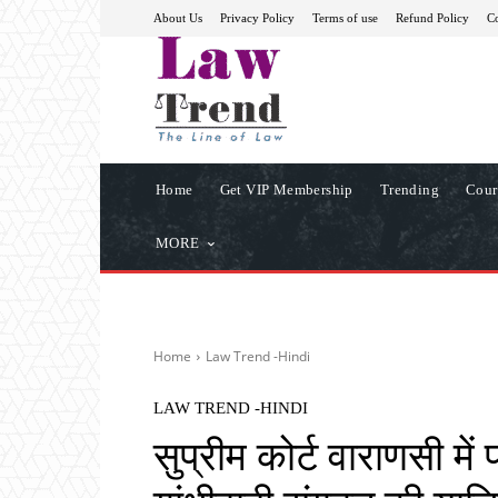
About Us
Privacy Policy
Terms of use
Refund Policy
Co
Home
Get VIP Membership
Trending
Cour
MORE
Home
Law Trend -Hindi
LAW TREND -HINDI
सुप्रीम कोर्ट वाराणसी मे