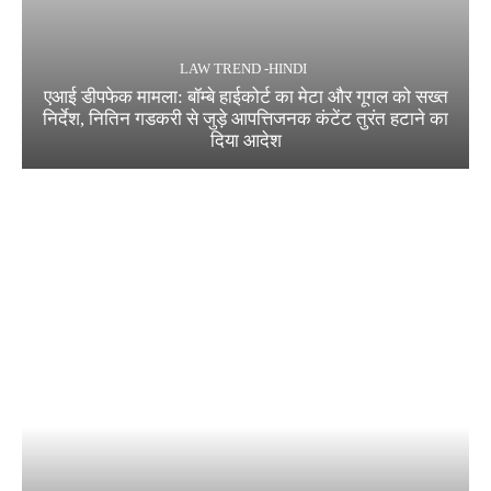
LAW TREND -HINDI
एआई डीपफेक मामला: बॉम्बे हाईकोर्ट का मेटा और गूगल को सख्त
निर्देश, नितिन गडकरी से जुड़े आपत्तिजनक कंटेंट तुरंत हटाने का
दिया आदेश