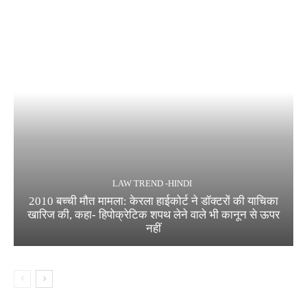
LAW TREND -HINDI
2010 बच्ची मौत मामला: केरला हाईकोर्ट ने डॉक्टरों की याचिका
खारिज की, कहा- हिपोक्रेटिक शपथ लेने वाले भी कानून से ऊपर
नहीं