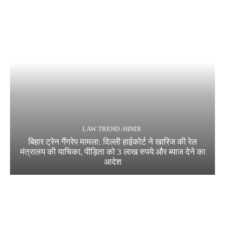
LAW TREND -HINDI
बिहार ट्रेन गैंगरेप मामला: दिल्ली हाईकोर्ट ने खारिज की रेल
मंत्रालय की याचिका, पीड़िता को 3 लाख रुपये और ब्याज देने का
आदेश