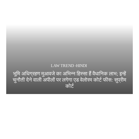
LAW TREND -HINDI
भूमि अधिग्रहण मुआवजे का अभिन्न हिस्सा हैं वैधानिक लाभ; इन्हें
चुनौती देने वाली अपीलों पर लगेगा एड वेलोरम कोर्ट फीस: सुप्रीम
कोर्ट