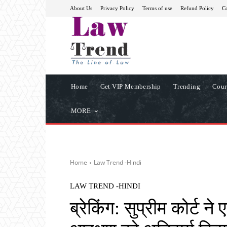
About Us
Privacy Policy
Terms of use
Refund Policy
Co
Home
Get VIP Membership
Trending
Cour
MORE
Home
Law Trend -Hindi
LAW TREND -HINDI
ब्रेकिंग: सुप्रीम कोर्ट ने