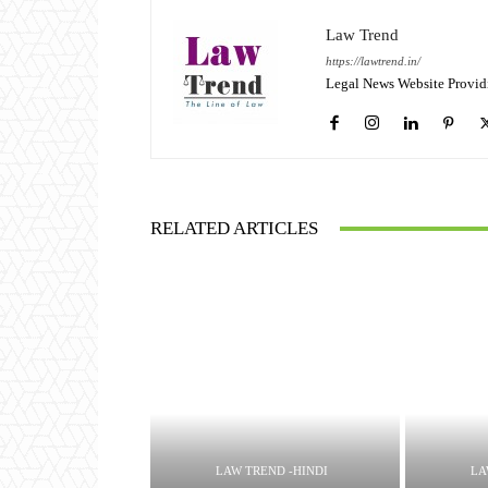
Law Trend
https://lawtrend.in/
Legal News Website Provid
RELATED ARTICLES
LAW TREND -HINDI
LA